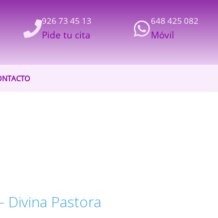
926 73 45 13
648 425 082
Pide tu cita
Móvil
ONTACTO
 Divina Pastora