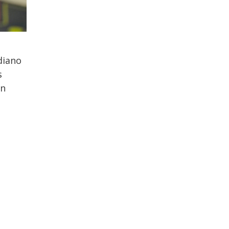
diano
s
an