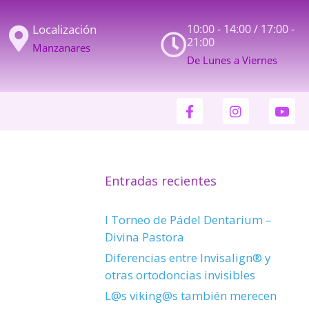
Localización
10:00 - 14:00 / 17:00 -
21:00
Manzanares
De Lunes a Viernes
Entradas recientes
I Torneo de Pádel Dentarium –
Divina Pastora
Diferencias entre Invisalign® y
otras ortodoncias invisibles
L@s viking@s también merecen