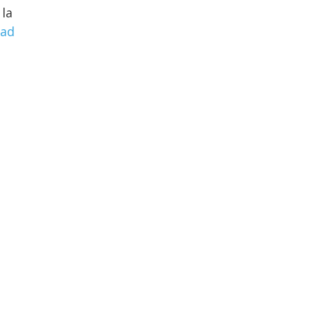
 la
ad